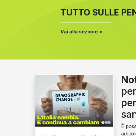
TUTTO SULLE PE
Vai alla sezione >
Not
per
pen
san
È possi
articol