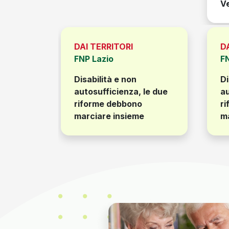
V
DAI TERRITORI
D
FNP Lazio
F
Disabilità e non
Di
le due
autosufficienza, le due
au
riforme debbono
r
marciare insieme
m