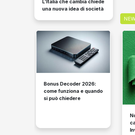
L’Italia che cambia chiede
una nuova idea di società
NEW
 di
Bonus Decoder 2026:
come funziona e quando
si può chiedere
N
ca
In