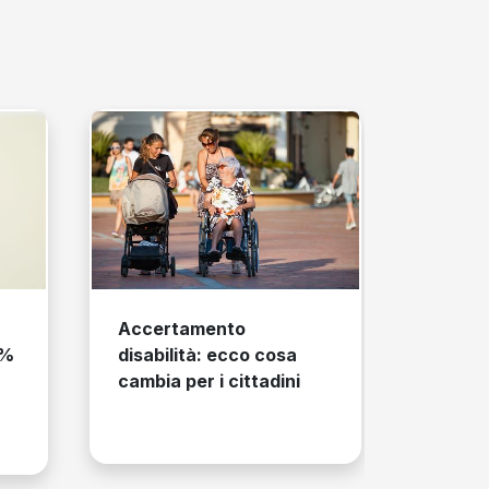
Accertamento
Carta 
0%
disabilità: ecco cosa
cartac
cambia per i cittadini
l’addio