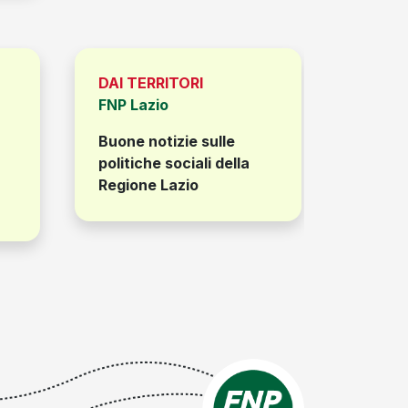
DAI TERRITORI
DAI TE
FNP Lazio
FNP M
Buone notizie sulle
Cittadi
politiche sociali della
conclu
Regione Lazio
format
il prog
CISL 